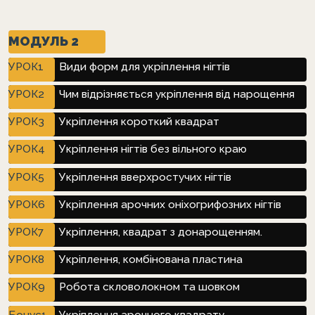
МОДУЛЬ 2
УРОК1
Види форм для укріплення нігтів
УРОК2
Чим відрізняється укріплення від нарощення
УРОК3
Укріплення короткий квадрат
УРОК4
Укріплення нігтів без вільного краю
УРОК5
Укріплення вверхростучих нігтів
УРОК6
Укріплення арочних оніхогрифозних нігтів
УРОК7
Укріплення, квадрат з донарощенням.
УРОК8
Укріплення, комбінована пластина
УРОК9
Робота скловолокном та шовком
Бонус1
Укріплення арочного квадрату