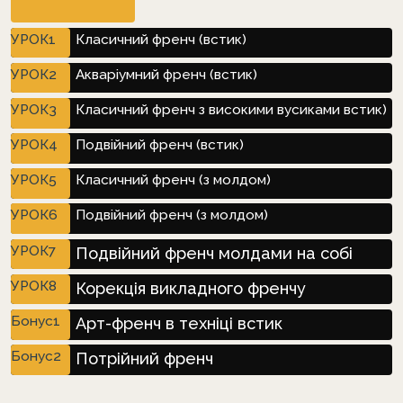
МОДУЛЬ 5
УРОК1
Класичний френч (встик)
УРОК2
Акваріумний френч (встик)
УРОК3
Класичний френч з високими вусиками встик)
УРОК4
Подвійний френч (встик)
УРОК5
Класичний френч (з молдом)
УРОК6
Подвійний френч (з молдом)
УРОК7
Подвійний френч молдами на собі
УРОК8
Корекція викладного френчу
Бонус1
Арт-френч в техніці встик
Бонус2
Потрійний френч