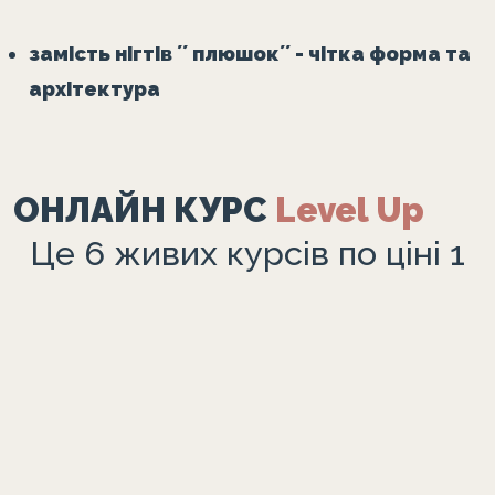
замість нігтів ʼʼ плюшокʼʼ - чітка форма та
архітектура
ОНЛАЙН КУРС
Level Up
Це 6 живих курсів по ціні 1