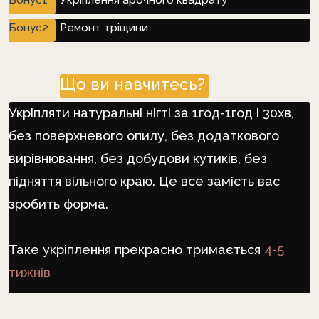
Бонус2
Ремонт тріщини
Що ви навчитесь?
Укріпляти натуральні нігті за 1год-1год і 30хв,
без поверхневого опилу, без додаткового
вирівнювання, без добудови кутиків, без
підняття вільного краю. Це все замість вас
зробить форма.
Таке укріплення прекрасно тримається
4-5
тижнів