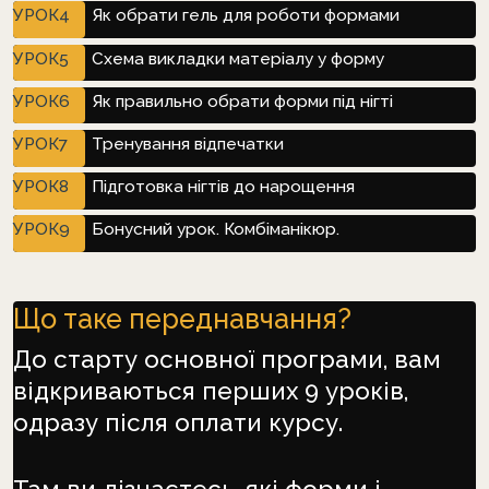
УРОК4
Як обрати гель для роботи формами
УРОК5
Схема викладки матеріалу у форму
УРОК6
Як правильно обрати форми під нігті
УРОК7
Тренування відпечатки
УРОК8
Підготовка нігтів до нарощення
УРОК9
Бонусний урок. Комбіманікюр.
Що таке переднавчання?
До старту основної програми, вам
відкриваються перших 9 уроків,
одразу після оплати курсу.
Там ви
дізнаєтесь, які форми і