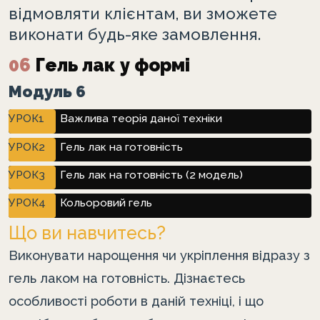
відмовляти клієнтам, ви зможете
виконати будь-яке замовлення.
06
Гель лак у формі
Модуль 6
УРОК1
Важлива теорія даної техніки
УРОК2
Гель лак на готовність
УРОК3
Гель лак на готовність (2 модель)
УРОК4
Кольоровий гель
Що ви навчитесь?
Виконувати нарощення чи укріплення відразу з
гель лаком на готовність. Дізнаєтесь
особливості роботи в даній техніці, і що