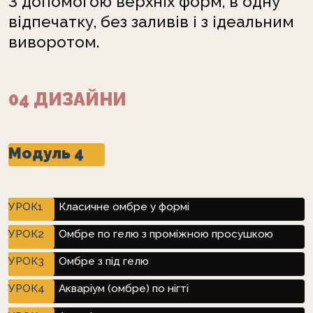
З допомогою верхніх форм, в одну
відпечатку, без заливів і з ідеальним
виворотом.
04 ДИЗАЙНИ
Модуль 4
УРОК1
Класичне омбре у формі
УРОК2
Омбре по гелю з проміжною просушкою
УРОК3
Омбре з під гелю
УРОК4
Акваріум (омбре) по нігті