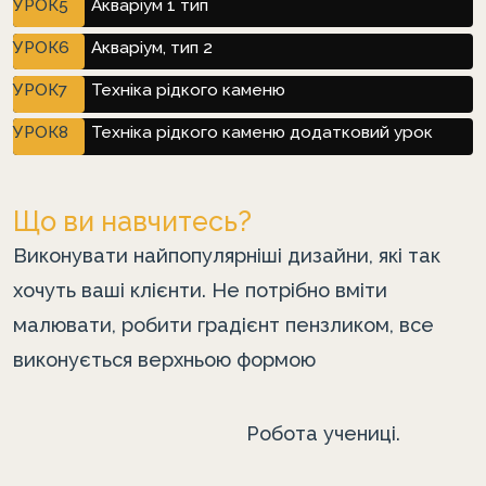
УРОК5
Акваріум 1 тип
УРОК6
Акваріум, тип 2
УРОК7
Техніка рідкого каменю
УРОК8
Техніка рідкого каменю додатковий урок
Що ви навчитесь?
Виконувати найпопулярніші дизайни, які так
хочуть ваші клієнти. Не потрібно вміти
малювати, робити градієнт пензликом, все
виконується верхньою формою
Робота учениці.