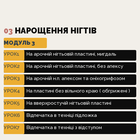
03
НАРОЩЕННЯ НІГТІВ
МОДУЛЬ 3
УРОК1
На арочній нігтьовій пластині, мигдаль
УРОК2
На арочній нігтьовій пластині, без апексу
УРОК3
На арочній н.п. апексом та оніхогрифозом
УРОК4
На пластині без вільного краю ( обгрижені )
УРОК5
На вверхростучій нігтьовій пластині
УРОК6
Відпечатка в техніці підложка
УРОК7
Відпечатка в техніці з відступом